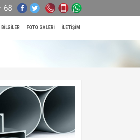
– 68
0212
0532
0532
 BİLGİLER
FOTO GALERİ
İLETİŞİM
549
660
660
57
62
62
67 –
84
84
68