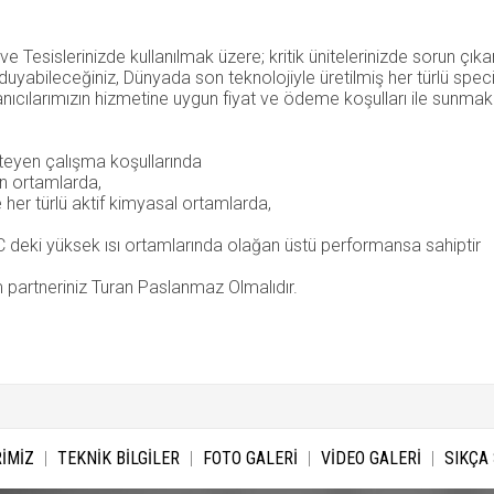
a ve Tesislerinizde kullanılmak üzere; kritik ünitelerinizde sorun ç
duyabileceğiniz, Dünyada son teknolojiyle üretilmiş her türlü spe
nıcılarımızın hizmetine uygun fiyat ve ödeme koşulları ile sunmak 
eyen çalışma koşullarında
n ortamlarda,
e her türlü aktif kimyasal ortamlarda,
 deki yüksek ısı ortamlarında olağan üstü performansa sahiptir
partneriniz Turan Paslanmaz Olmalıdır.
İMİZ
TEKNİK BİLGİLER
FOTO GALERİ
VİDEO GALERİ
SIKÇA