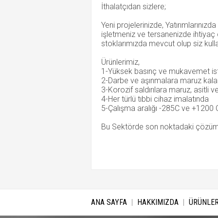
İthalatçıdan sizlere;
Yeni projelerinizde, Yatırımlarınızd
işletmeniz ve tersanenizde ihtiyaç 
stoklarımızda mevcut olup siz kulla
Ürünlerimiz,
1-Yüksek basınç ve mukavemet ist
2-Darbe ve aşınmalara maruz kala
3-Korozif saldırılara maruz, asitli v
4-Her türlü tıbbi cihaz imalatında
5-Çalışma aralığı -285C ve +1200 C
Bu Sektörde son noktadaki çözüm 
ANA SAYFA
HAKKIMIZDA
ÜRÜNLER