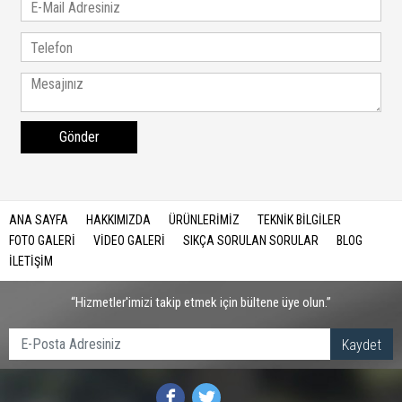
Gönder
ANA SAYFA
HAKKIMIZDA
ÜRÜNLERİMİZ
TEKNİK BİLGİLER
FOTO GALERİ
VİDEO GALERİ
SIKÇA SORULAN SORULAR
BLOG
İLETİŞİM
“Hizmetler'imizi takip etmek için bültene üye olun.”
Kaydet