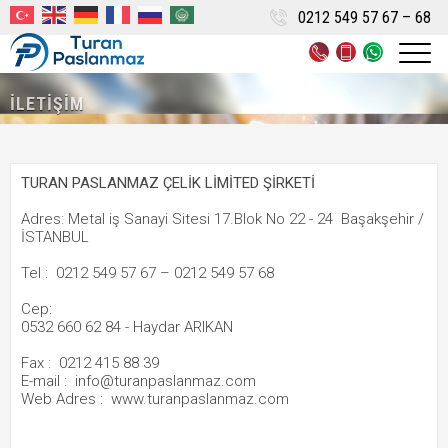
0212 549 57 67 – 68
0212
0532
0532
İLETİŞİM
549
660
660
57
62
62
67
84
84
TURAN PASLANMAZ ÇELİK LİMİTED ŞİRKETİ
–
Adres: Metal iş Sanayi Sitesi 17.Blok No 22 - 24 Başakşehir /
İSTANBUL
68
Tel : 0212 549 57 67 – 0212 549 57 68
Cep:
0532 660 62 84 - Haydar ARIKAN
Fax : 0212 415 88 39
E-mail : info@turanpaslanmaz.com
Web Adres : www.turanpaslanmaz.com