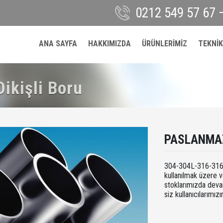
0212 549 57 67 
ANA SAYFA
HAKKIMIZDA
ÜRÜNLERİMİZ
TEKNİK
ikişli Boru
PASLANMAZ
304-304L-316-316L
kullanılmak üzere v
stoklarımızda deva
siz kullanıcılarımızı