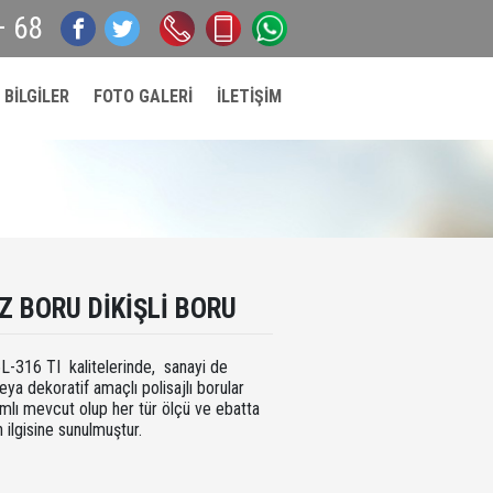
– 68
0212
0532
0532
 BİLGİLER
FOTO GALERİ
İLETİŞİM
549
660
660
57
62
62
67 –
84
84
68
 BORU DIKIŞLI BORU
-316 TI kalitelerinde, sanayi de
eya dekoratif amaçlı polisajlı borular
mlı mevcut olup her tür ölçü ve ebatta
n ilgisine sunulmuştur.